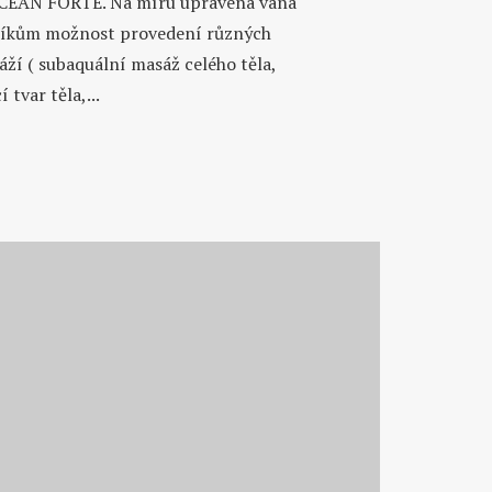
OCEAN FORTE. Na míru upravená vana
níkům možnost provedení různých
í ( subaquální masáž celého těla,
 tvar těla,...