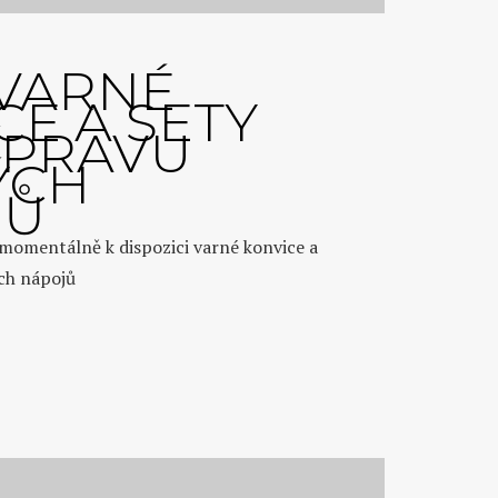
VARNÉ
CE A SETY
ÍPRAVU
ÝCH
JŮ
 momentálně k dispozici varné konvice a
ch nápojů