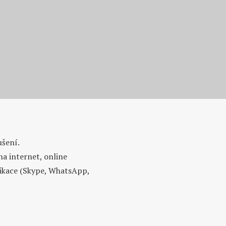
ušení.
a internet, online
likace (Skype, WhatsApp,