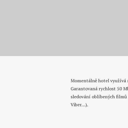
Domovská stránka
Momentálně hotel využívá n
Aktuality A Novinky
Garantovaná rychlost 50 M
Zvýšení rychlosti internetu
sledování oblíbených filmů 
Viber…).