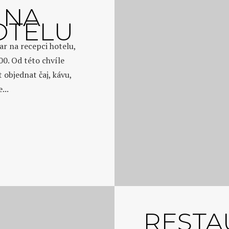
 NA
OTELU
r na recepci hotelu,
00. Od této chvíle
objednat čaj, kávu,
...
RESTA