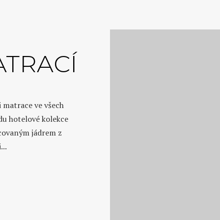
TRACÍ
i matrace ve všech
ídu hotelové kolekce
acovaným jádrem z
..