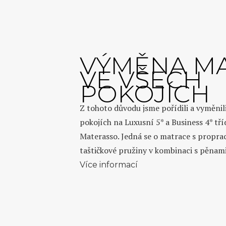
VÝMĚNA MA
VE VŠECH
POKOJÍCH
Z tohoto důvodu jsme pořídili a vyměnil
pokojích na Luxusní 5* a Business 4* tř
Materasso. Jedná se o matrace s propr
taštičkové pružiny v kombinaci s pěnami.
Více informací