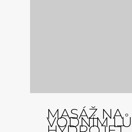
MASÁŽ NA
VODNÍM L
HYDROJET