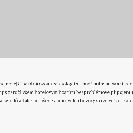
Výměna a zrychlení internetového připojení po celém hotelu
Zvýšení rychlosti internetu
ejnovější bezdrátovou technologii s téměř nulovou šancí zar
bps zaručí všem hotelovým hostům bezproblémové připojení n
a seriálů a také nerušené audio-video hovory skrze veškeré ap