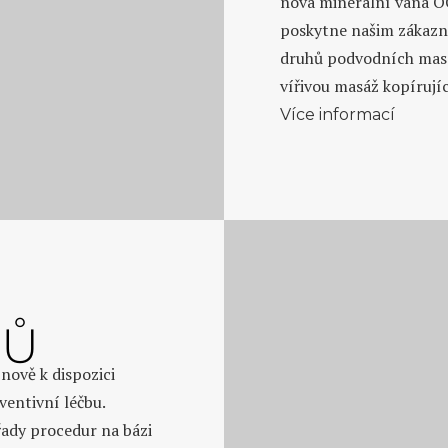
nová minerální vana 
poskytne našim zákaz
druhů podvodních masáž
vířivou masáž kopírující
Více informací
RŮ
nově k dispozici
ventivní léčbu.
ady procedur na bázi