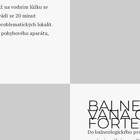
ž na vodním lůžku se
vádí se 20 minut
roblematických lokalit.
u pohybového aparátu,
BALNE
VANA 
FORTE
Do balneologického pro