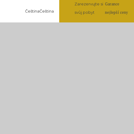
Garance
Zarezervujte si
Čeština
Čeština
nejlepší ceny
svůj pobyt