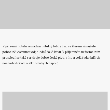
Otevřeno denně od 10:00 do 22:00
Lobby bar
V přízemí hotelu se nachází útulný lobby bar, ve kterém si můžete
pohodlně vychutnat odpolední čaj či kávu. V příjemném neformálním
prostředí se také servíruje dobré české pivo, víno a celá řada dalších
nealkoholických a alkoholických nápojů.