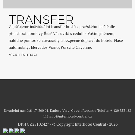
TRANSFER
Zajišťujeme individuální transfer hostů z pražského letiště dle
předchozí domluvy. Řidič Vás uvítá s cedulí s Vaším jménem,
nabídne pomoc se zavazadly a bezpečně dopraví do hotelu. Naše
automobily: Mercedes Viano, Porsche Cayenne.
Více informací
Divadelní náměstí 17, 360 01, Karlovy Vary, Czech Republic
Telefon
+ 420 353 182
111
info@interhotel-central.cz
DPH CZ25102427 - © Copyright Interhotel Central - 2026